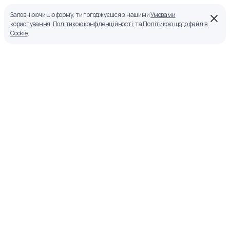
Заповнюючи цю форму, ти погоджуєшся з нашими
Умовами
користування
,
Політикою конфіденційності
, та
Політикою щодо файлів
Cookie
.