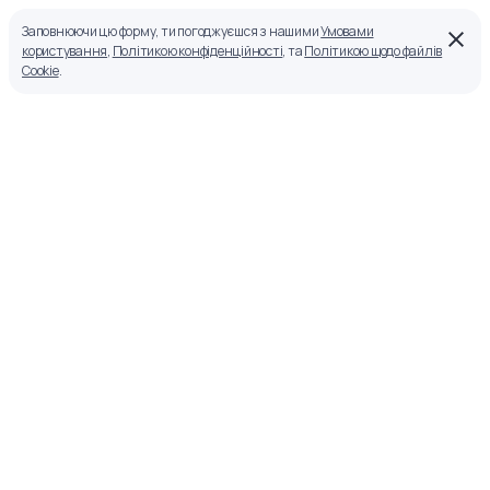
Заповнюючи цю форму, ти погоджуєшся з нашими
Умовами
користування
,
Політикою конфіденційності
, та
Політикою щодо файлів
Cookie
.