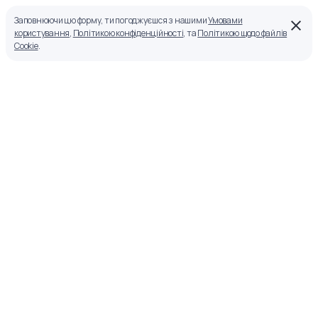
Заповнюючи цю форму, ти погоджуєшся з нашими
Умовами
користування
,
Політикою конфіденційності
, та
Політикою щодо файлів
Cookie
.