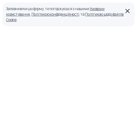
Заповнюючи цю форму, ти погоджуєшся з нашими
Умовами
користування
,
Політикою конфіденційності
, та
Політикою щодо файлів
Cookie
.