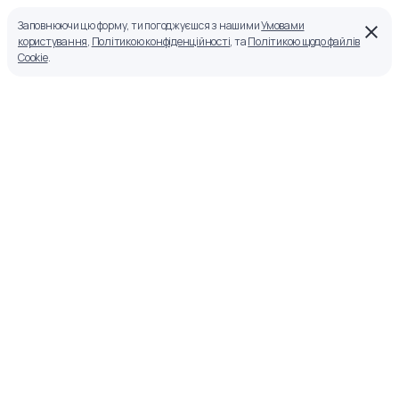
Заповнюючи цю форму, ти погоджуєшся з нашими
Умовами
користування
,
Політикою конфіденційності
, та
Політикою щодо файлів
Cookie
.