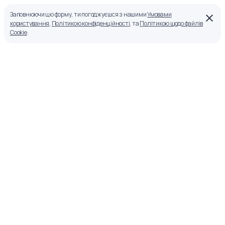
Заповнюючи цю форму, ти погоджуєшся з нашими
Умовами
користування
,
Політикою конфіденційності
, та
Політикою щодо файлів
Cookie
.