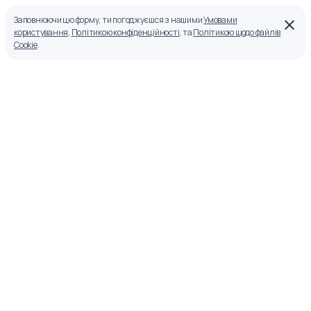
Заповнюючи цю форму, ти погоджуєшся з нашими
Умовами
користування
,
Політикою конфіденційності
, та
Політикою щодо файлів
Cookie
.