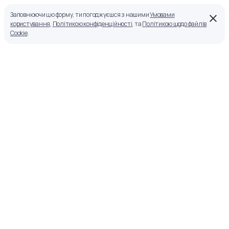
Заповнюючи цю форму, ти погоджуєшся з нашими
Умовами
користування
,
Політикою конфіденційності
, та
Політикою щодо файлів
Cookie
.