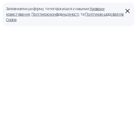
Заповнюючи цю форму, ти погоджуєшся з нашими
Умовами
користування
,
Політикою конфіденційності
, та
Політикою щодо файлів
Cookie
.