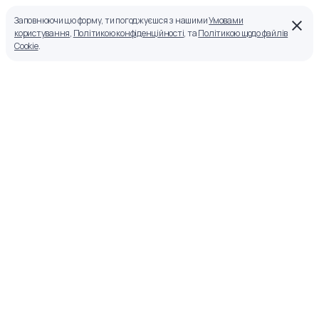
Заповнюючи цю форму, ти погоджуєшся з нашими
Умовами
користування
,
Політикою конфіденційності
, та
Політикою щодо файлів
Cookie
.