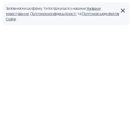
Заповнюючи цю форму, ти погоджуєшся з нашими
Умовами
користування
,
Політикою конфіденційності
, та
Політикою щодо файлів
Cookie
.