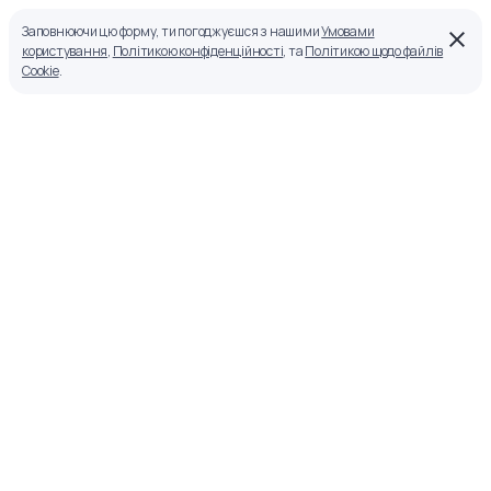
Заповнюючи цю форму, ти погоджуєшся з нашими
Умовами
користування
,
Політикою конфіденційності
, та
Політикою щодо файлів
Cookie
.