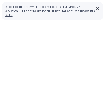
Заповнюючи цю форму, ти погоджуєшся з нашими
Умовами
користування
,
Політикою конфіденційності
, та
Політикою щодо файлів
Cookie
.