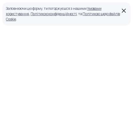
Заповнюючи цю форму, ти погоджуєшся з нашими
Умовами
користування
,
Політикою конфіденційності
, та
Політикою щодо файлів
Cookie
.