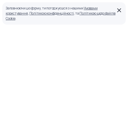
Заповнюючи цю форму, ти погоджуєшся з нашими
Умовами
користування
,
Політикою конфіденційності
, та
Політикою щодо файлів
Cookie
.