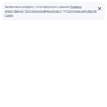
Заповнюючи цю форму, ти погоджуєшся з нашими
Умовами
користування
,
Політикою конфіденційності
, та
Політикою щодо файлів
Cookie
.