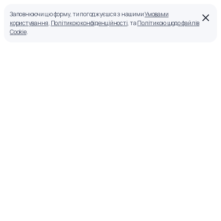
Заповнюючи цю форму, ти погоджуєшся з нашими
Умовами
користування
,
Політикою конфіденційності
, та
Політикою щодо файлів
Cookie
.