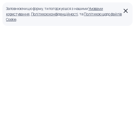
Заповнюючи цю форму, ти погоджуєшся з нашими
Умовами
користування
,
Політикою конфіденційності
, та
Політикою щодо файлів
Cookie
.