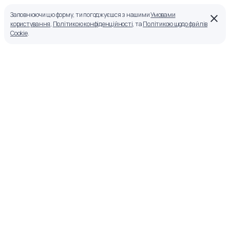
Заповнюючи цю форму, ти погоджуєшся з нашими
Умовами
користування
,
Політикою конфіденційності
, та
Політикою щодо файлів
Cookie
.