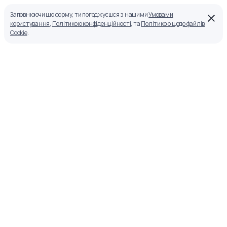
Заповнюючи цю форму, ти погоджуєшся з нашими
Умовами
користування
,
Політикою конфіденційності
, та
Політикою щодо файлів
Cookie
.