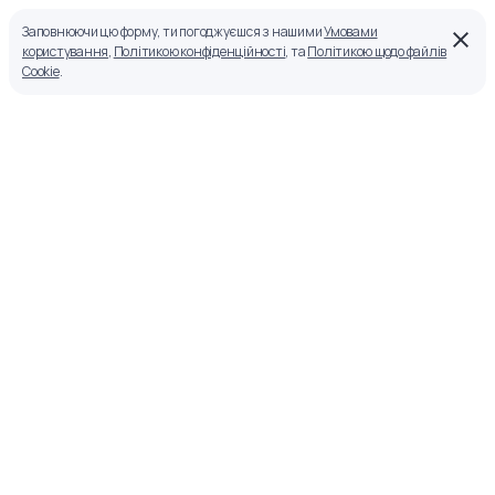
Заповнюючи цю форму, ти погоджуєшся з нашими
Умовами
користування
,
Політикою конфіденційності
, та
Політикою щодо файлів
Cookie
.