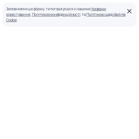
Заповнюючи цю форму, ти погоджуєшся з нашими
Умовами
користування
,
Політикою конфіденційності
, та
Політикою щодо файлів
Cookie
.