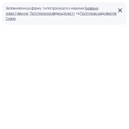
Заповнюючи цю форму, ти погоджуєшся з нашими
Умовами
користування
,
Політикою конфіденційності
, та
Політикою щодо файлів
Cookie
.