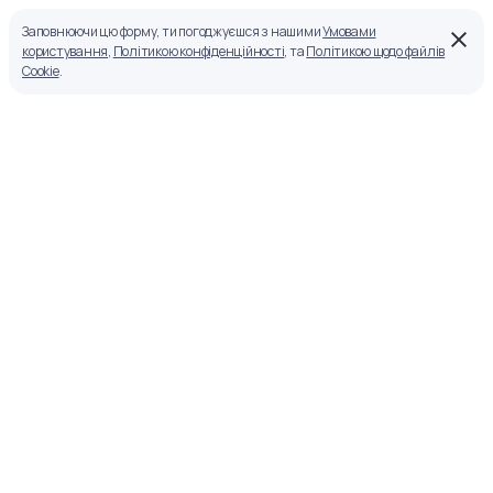
Заповнюючи цю форму, ти погоджуєшся з нашими
Умовами
користування
,
Політикою конфіденційності
, та
Політикою щодо файлів
Cookie
.