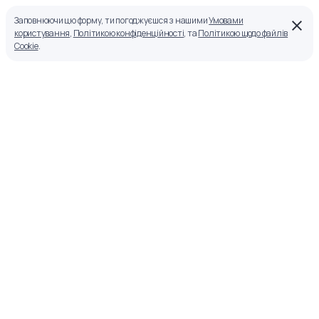
Заповнюючи цю форму, ти погоджуєшся з нашими
Умовами
користування
,
Політикою конфіденційності
, та
Політикою щодо файлів
Cookie
.