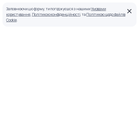
Заповнюючи цю форму, ти погоджуєшся з нашими
Умовами
користування
,
Політикою конфіденційності
, та
Політикою щодо файлів
Cookie
.