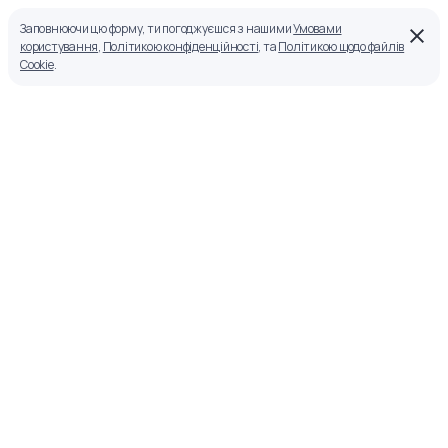
Заповнюючи цю форму, ти погоджуєшся з нашими
Умовами
користування
,
Політикою конфіденційності
, та
Політикою щодо файлів
Cookie
.