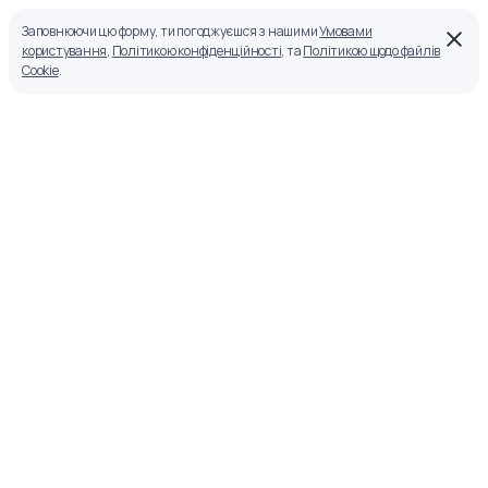
Заповнюючи цю форму, ти погоджуєшся з нашими
Умовами
користування
,
Політикою конфіденційності
, та
Політикою щодо файлів
Cookie
.