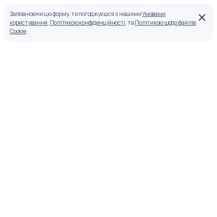
Заповнюючи цю форму, ти погоджуєшся з нашими
Умовами
користування
,
Політикою конфіденційності
, та
Політикою щодо файлів
Cookie
.