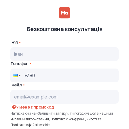
Безкоштовна консультація
Ім’я
Телефон
Імейл
У мене є промокод
Натискаючи на «Залишити заявку», ти погоджуєшся з нашими
Умовами використання
,
Політикою конфіденційності
та
Політикою файлів cookie
.