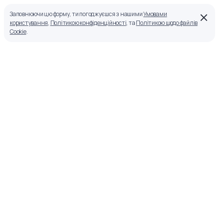
Заповнюючи цю форму, ти погоджуєшся з нашими
Умовами
користування
,
Політикою конфіденційності
, та
Політикою щодо файлів
Cookie
.