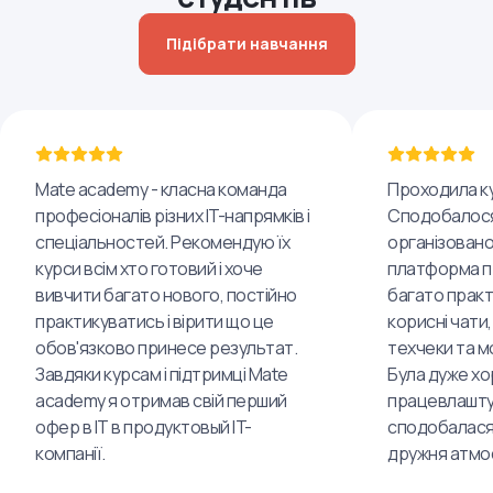
Підібрати навчання
Mate academy - класна команда
Проходила ку
професіоналів різних IT-напрямків і
Сподобалося
спеціальностей. Рекомендую їх
організовано
курси всім хто готовий і хоче
платформа пр
вивчити багато нового, постійно
багато практ
практикуватись і вірити що це
корисні чати,
обов'язково принесе результат.
техчеки та м
Завдяки курсам і підтримці Mate
Була дуже хо
academy я отримав свій перший
працевлашту
офер в IT в продуктовый IT-
сподобалася
компанії.
дружня атмо