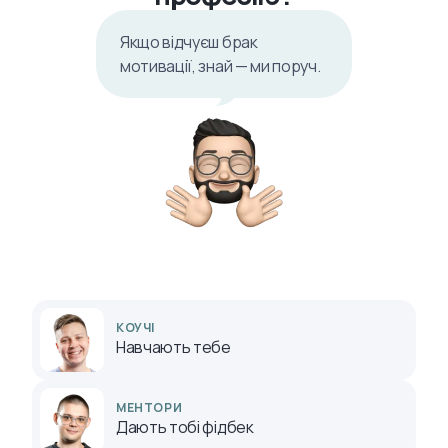
Якщо відчуєш брак
мотивації, знай — ми поруч.
КОУЧІ
Навчають тебе
МЕНТОРИ
Дають тобі фідбек