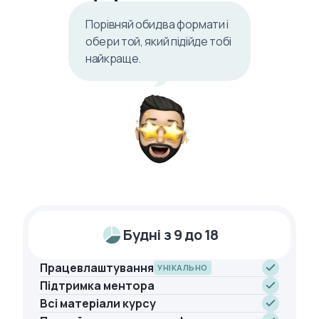
Порівняй обидва формати і
обери той, який підійде тобі
найкраще.
Будні з 9 до 18
Працевлаштування
УНІКАЛЬНО
Підтримка ментора
Всі матеріали курсу