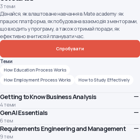
3 теми
Дізнайся, як влаштоване навчання в Mate academy: як
працює платформа, як побудована взаємодія з менторами,
що входить у програму, а також отримай поради, як
ефективно вчитися й планувати час.
Спробувати
Теми
How Education Process Works
How Employment Process Works
How to Study Effectively
Getting to Know Business Analysis
4 теми
GenAI Essentials
Зрозумієш, хто такий бізнес-аналітик і яку цінність він
створює. Дізнаєшся, як влаштована IT-індустрія та команди,
6 тем
та які навички потрібні, щоб впевнено стартувати в
Requirements Engineering and Management
Навчися використовувати GenAI ефективно та
професії.
відповідально.
9 тем