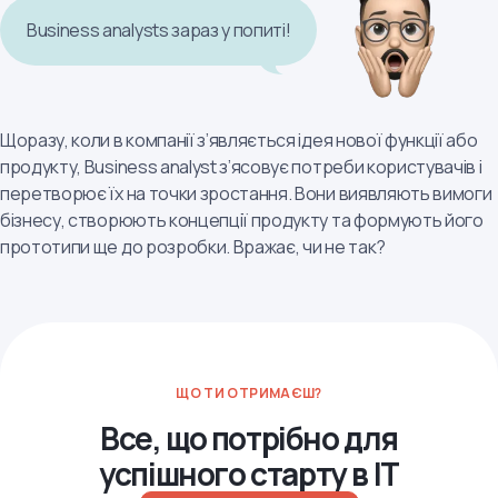
Business analysts зараз у попиті!
Щоразу, коли в компанії з’являється ідея нової функції або
продукту, Business analyst з’ясовує потреби користувачів і
перетворює їх на точки зростання. Вони виявляють вимоги
бізнесу, створюють концепції продукту та формують його
прототипи ще до розробки. Вражає, чи не так?
ЩО ТИ ОТРИМАЄШ?
Все, що потрібно для
успішного старту в IT