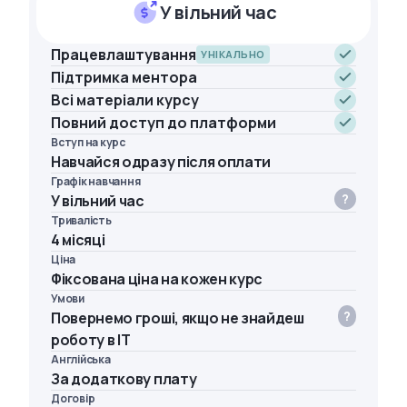
У вільний час
Працевлаштування
УНІКАЛЬНО
Підтримка ментора
Всі матеріали курсу
Повний доступ до платформи
Вступ на курс
Навчайся одразу після оплати
Графік навчання
У вільний час
Тривалість
4 місяці
Ціна
Фіксована ціна на кожен курс
Умови
Повернемо гроші, якщо не знайдеш
роботу в IT
Англійська
За додаткову плату
Договір