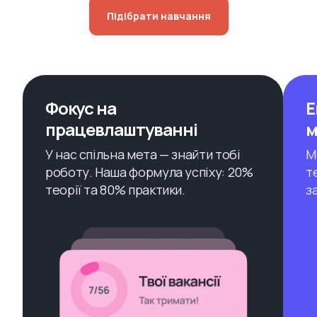
Підібрати навчання
Фокус на
Е
працевлаштуванні
м
У нас спільна мета — знайти тобі
М
роботу. Наша формула успіху: 20%
т
теорії та 80% практики.
з