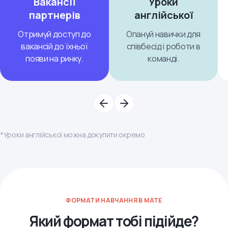
Вакансії
Уроки
партнерів
англійської
Отримуй доступ до
Опануй навички для
вакансій до їхньої
співбесід і роботи в
появи на ринку.
команді.
*Уроки англійської можна докупити окремо
ФОРМАТИ НАВЧАННЯ В MATE
Який формат тобі підійде?