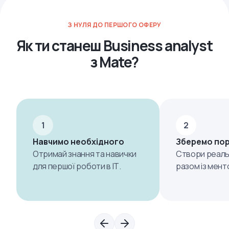
З НУЛЯ ДО ПЕРШОГО ОФЕРУ
Як ти станеш Business analyst
з Mate?
1
2
Навчимо необхідного
Зберемо по
Отримай знання та навички
Створи реаль
для першої роботи в ІТ.
разом із мент