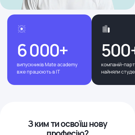
6 000+
500
випускників Mate academy
компаній-парт
вже працюють в ІТ
найняли студе
З ким ти освоїш нову
професію?