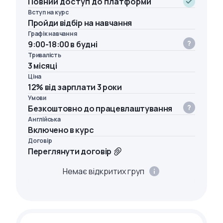
Повний доступ до платформи
Вступ на курс
Пройди відбір на навчання
Графік навчання
9:00-18:00 в будні
Тривалість
3 місяці
Ціна
12% від зарплати 3 роки
Умови
Безкоштовно до працевлаштування
Англійська
Включено в курс
Договір
Переглянути договір
Немає відкритих груп