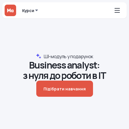
Курси
ШІ-модуль у подарунок
Business analyst:
з нуля до роботи в IT
Підібрати навчання