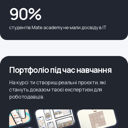
90%
студентів Mate academy не мали досвіду в IT
Портфоліо під час навчання
На курсі ти створиш реальні проєкти, які
стануть доказом твоєї експертизи для
роботодавців.