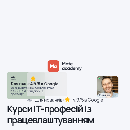
Для новачків
4.9/5 в Google
90% ВИПУСКНИКІВ
НА ОСНОВІ 1700+
ПРИЙШЛИ БЕЗ
ВІДГУКІВ
ДОСВІДУ
Ментор
Для новачків
4.9/5 в Google
Курси IT-професій із
працевлаштуванням