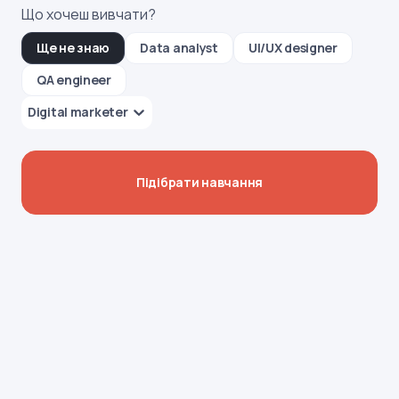
Що хочеш вивчати?
Ще не знаю
Data analyst
UI/UX designer
QA engineer
Digital marketer
Підібрати навчання