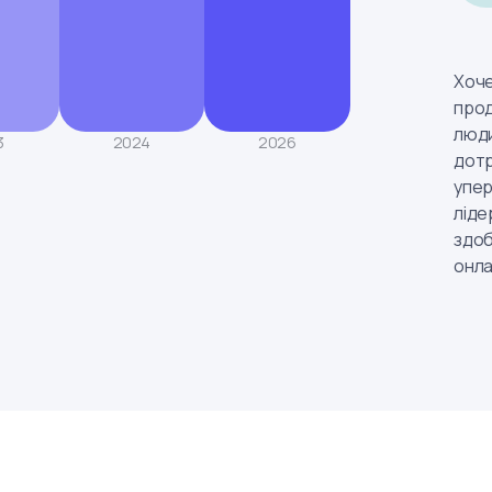
Хоче
прод
люди
3
2024
2026
дотр
упер
ліде
здоб
онла