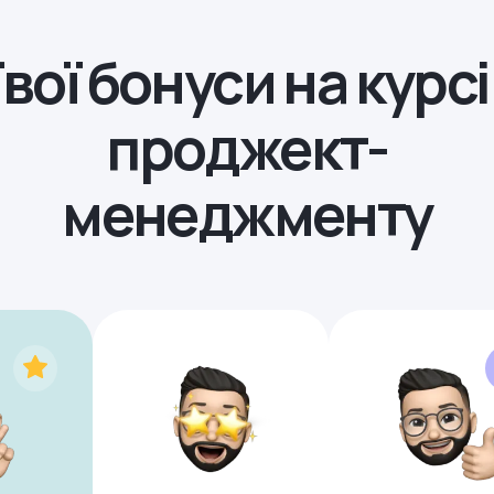
вої бонуси на курсі
проджект-
менеджменту