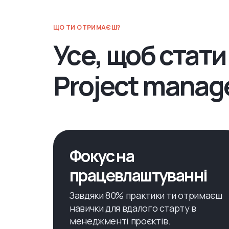
ЩО ТИ ОТРИМАЄШ?
Усе, щоб стат
Project manag
Фокус на
працевлаштуванні
Завдяки 80% практики ти отримаєш
навички для вдалого старту в
менеджменті проєктів.