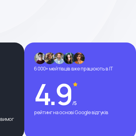
6 000+ мейтівців вже працюють в ІТ
4.9
/5
рейтинг на основі Google відгуків
 вимог