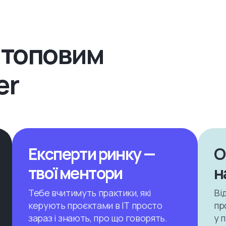
и топовим
er
Експерти ринку —
О
твої ментори
н
Тебе вчитимуть практики, які
Ві
керують проєктами в ІТ просто
пр
зараз і знають, про що говорять.
у 