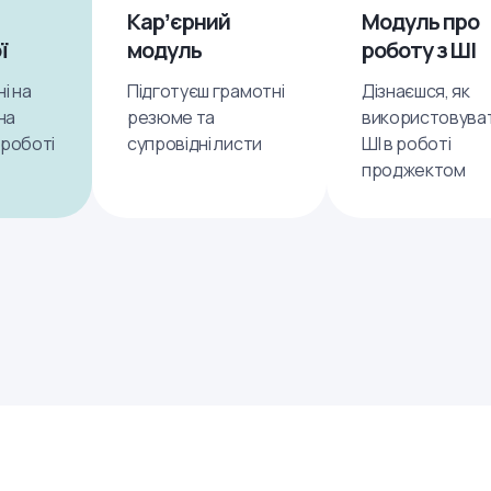
Карʼєрний
Модуль про
ї
модуль
роботу з ШІ
ні на
Підготуєш грамотні
Дізнаєшся, як
на
резюме та
використовува
-роботі
супровідні листи
ШІ в роботі
проджектом