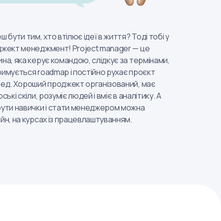
ш бути тим, хто втілює ідеї в життя? Тоді тобі у
жект менеджмент! Project manager — це
на, яка керує командою, слідкує за термінами,
имується roadmap і постійно рухає проєкт
ед. Хороший проджект організований, має
рські скіли, розуміє людей і вміє в аналітику. А
ути навички і стати менеджером можна
йн, на курсах із працевлаштуванням.