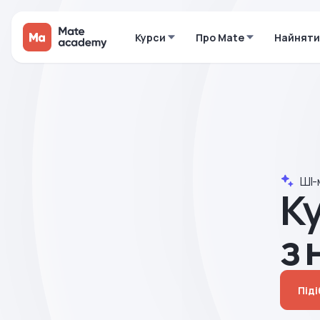
Курси
Про Mate
Найняти
ШІ-
Ку
з 
Під