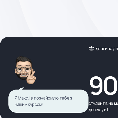
Ідеально дл
9
Я Макс, і я познайомлю тебе з
студентів не ма
нашим курсом!
досвіду в ІТ