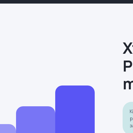
Х
P
m
К
p
з