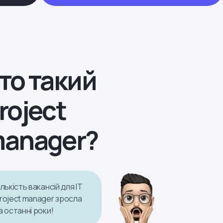
то такий
roject
anager?
ількість вакансій для IT
roject manager зросла
а останні роки!