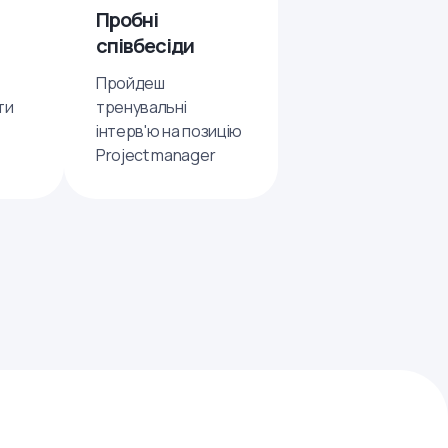
Пробні
співбесіди
Пройдеш
ти
тренувальні
інтерв'ю на позицію
Project manager