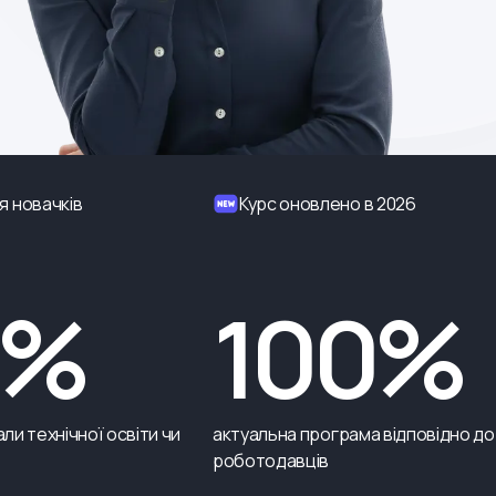
я новачків
Курс оновлено в 2026
0%
100%
ли технічної освіти чи
актуальна програма відповідно до
роботодавців