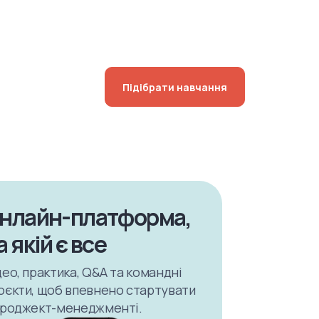
Підібрати навчання
нлайн-платформа,
а якій є все
део, практика, Q&A та командні
оєкти, щоб впевнено стартувати
проджект-менеджменті.