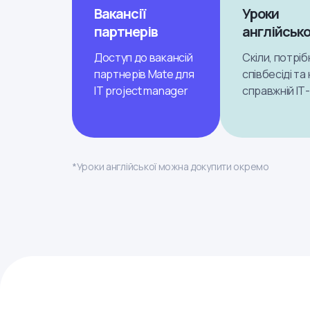
Вакансії
Уроки
партнерів
англійсько
Доступ до вакансій
Скіли, потріб
партнерів Mate для
співбесіді та 
IT project manager
справжній ІТ
*Уроки англійської можна докупити окремо