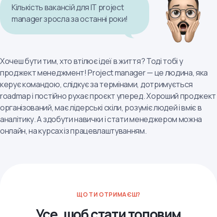
Кількість вакансій для IT project
manager зросла за останні роки!
Хочеш бути тим, хто втілює ідеї в життя? Тоді тобі у
проджект менеджмент! Project manager — це людина, яка
керує командою, слідкує за термінами, дотримується
roadmap і постійно рухає проєкт уперед. Хороший проджект
організований, має лідерські скіли, розуміє людей і вміє в
аналітику. А здобути навички і стати менеджером можна
онлайн, на курсах із працевлаштуванням.
ЩО ТИ ОТРИМАЄШ?
Усе, щоб стати топовим