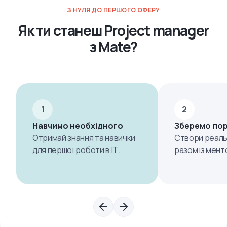
З НУЛЯ ДО ПЕРШОГО ОФЕРУ
Як ти станеш Project manager
з Mate?
1
2
Навчимо необхідного
Зберемо по
Отримай знання та навички
Створи реаль
для першої роботи в ІТ.
разом із мент