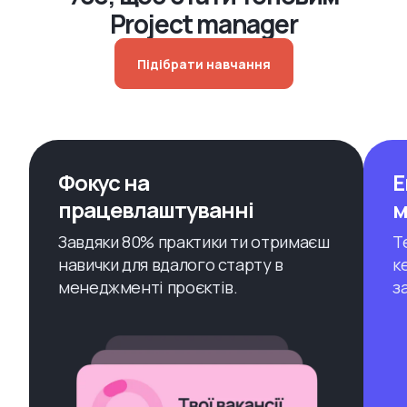
Project manager
Підібрати навчання
Фокус на
Е
працевлаштуванні
м
Завдяки 80% практики ти отримаєш
Т
навички для вдалого старту в
к
менеджменті проєктів.
з