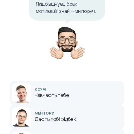
Якщо відчуєш брак
мотивації, знай — ми поруч.
КОУЧІ
Навчають тебе
МЕНТОРИ
Дають тобі фідбек