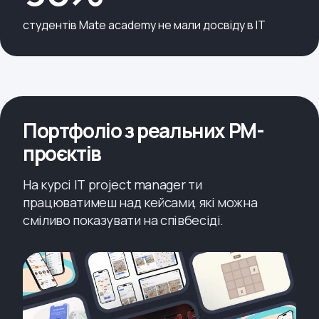
студентів Mate academy не мали досвіду в IT
Портфоліо з реальних PM-
проєктів
На курсі ІТ project manager ти
працюватимеш над кейсами, які можна
сміливо показувати на співбесіді.