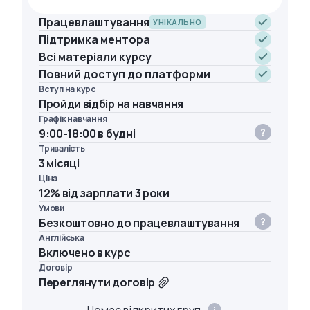
Працевлаштування
УНІКАЛЬНО
Підтримка ментора
Всі матеріали курсу
Повний доступ до платформи
Вступ на курс
Пройди відбір на навчання
Графік навчання
9:00-18:00 в будні
Тривалість
3 місяці
Ціна
12% від зарплати 3 роки
Умови
Безкоштовно до працевлаштування
Англійська
Включено в курс
Договір
Переглянути договір
Немає відкритих груп