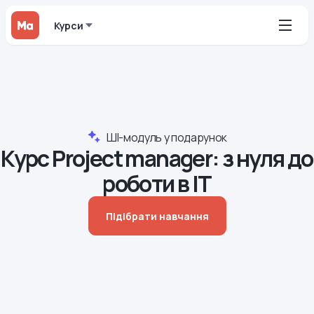
Курси
ШІ-модуль у подарунок
Курс Project manager‍: з нуля до
роботи в IT
Підібрати навчання