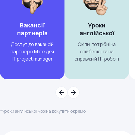
Вакансії
Уроки
партнерів
англійської
Доступ до вакансій
Скіли, потрібні на
партнерів Mate для
співбесіді та на
IT project manager
справжній ІТ-роботі
*Уроки англійської можна докупити окремо