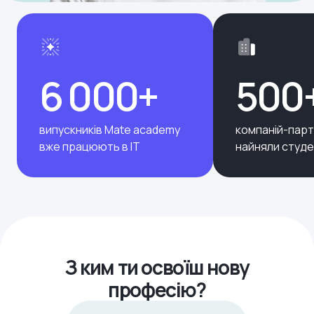
6 000+
500
випускників Mate academy
компаній-парт
вже працюють в ІТ
найняли студе
З ким ти освоїш нову
професію?