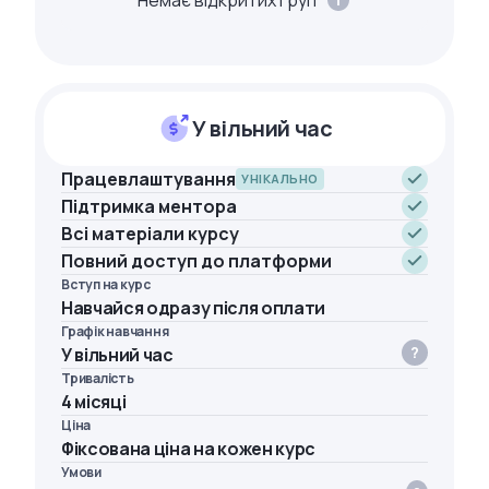
У вільний час
Працевлаштування
УНІКАЛЬНО
Підтримка ментора
Всі матеріали курсу
Повний доступ до платформи
Вступ на курс
Навчайся одразу після оплати
Графік навчання
У вільний час
Тривалість
4 місяці
Ціна
Фіксована ціна на кожен курс
Умови