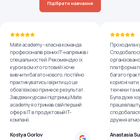
Підібрати навчання
Mate academy - класна команда
Проходила ку
професіоналів різних IT-напрямків і
Сподобалося
спеціальностей. Рекомендую їх
організовано
курси всім хто готовий і хоче
платформа пр
вивчити багато нового, постійно
багато практ
практикуватись і вірити що це
корисні чати,
обов'язково принесе результат.
техчеки та м
Завдяки курсам і підтримці Mate
Була дуже хо
academy я отримав свій перший
працевлашту
офер в IT в продуктовый IT-
сподобалася
компанії.
дружня атмо
Kostya Gorlov
Anastasia S