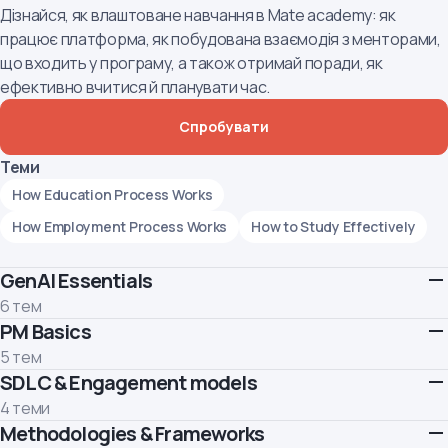
Дізнайся, як влаштоване навчання в Mate academy: як
працює платформа, як побудована взаємодія з менторами,
що входить у програму, а також отримай поради, як
ефективно вчитися й планувати час.
Спробувати
Теми
How Education Process Works
How Employment Process Works
How to Study Effectively
GenAI Essentials
6 тем
PM Basics
Навчися використовувати GenAI ефективно та
відповідально.
5 тем
Теми
SDLC & Engagement models
Познайомся з ІТ-ринком, типами компаній і роллю Project
Manager. Дізнайся, як працює ІТ-команда, які навички
How GenAI Works
Limitations of GenAI
Prompting
4 теми
потрібні ПМу та як виглядає його кар’єрний шлях.
Methodologies & Frameworks
Розберися з життєвим циклом продукту й проєкту, дізнайся,
Responsible Use
GenAI for Learning