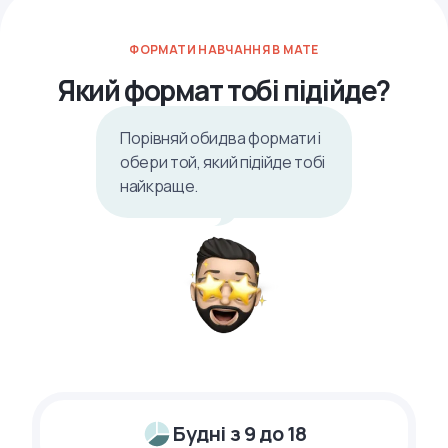
ФОРМАТИ НАВЧАННЯ В MATE
Який формат тобі підійде?
Порівняй обидва формати і
обери той, який підійде тобі
найкраще.
Будні з 9 до 18