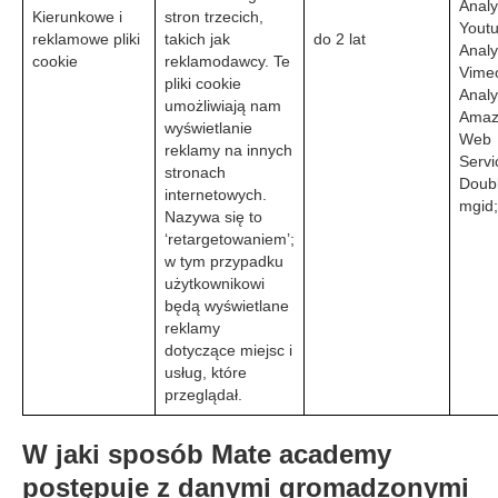
Analy
Kierunkowe i
stron trzecich,
Yout
reklamowe pliki
takich jak
do 2 lat
Analy
cookie
reklamodawcy. Te
Vime
pliki cookie
Analy
umożliwiają nam
Amaz
wyświetlanie
Web
reklamy na innych
Servi
stronach
Doubl
internetowych.
mgid;
Nazywa się to
‘retargetowaniem’;
w tym przypadku
użytkownikowi
będą wyświetlane
reklamy
dotyczące miejsc i
usług, które
przeglądał.
W jaki sposób Mate academy
postępuje z danymi gromadzonymi