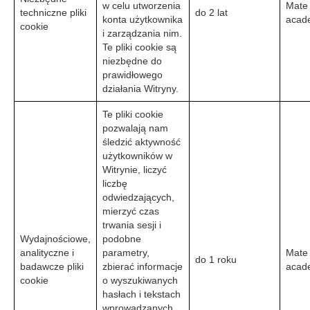
w celu utworzenia
Mate
techniczne pliki
do 2 lat
konta użytkownika
acad
cookie
i zarządzania nim.
Te pliki cookie są
niezbędne do
prawidłowego
działania Witryny.
Te pliki cookie
pozwalają nam
śledzić aktywność
użytkowników w
Witrynie, liczyć
liczbę
odwiedzających,
mierzyć czas
trwania sesji i
Wydajnościowe,
podobne
analityczne i
parametry,
Mate
do 1 roku
badawcze pliki
zbierać informacje
acad
cookie
o wyszukiwanych
hasłach i tekstach
wprowadzanych