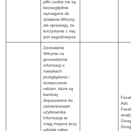
pliki cookie nie są
bezwzględnie
wymagane do
działania Witryny,
ale sprawiają, że
korzystanie z niej
jest wygodniejsze.
Zezwalanie
Witrynie na
gromadzenie
informacji o
nawykach
przeglądania i
dostarczanie
reklam, które są
bardziej
Face
dopasowane do
Ads
zainteresowań
Face
użytkownika.
analy
Informacje te
Googl
mają miejsce przy
Goog
udziale usług