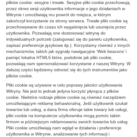
plików cookie: sesyjne i trwałe. Sesyjne pliki cookie przechowują
przez okres sesji użytkownika informacje o jego działaniach w
Witrynie i umożliwiają mu powrót do miejsca, w którym
zakończył korzystanie ze strony serwera. Trwałe pliki cookie są
przechowywane do czasu ich wygaśnięcia lub usunięcia przez
użytkownika. Pozwalają one dostosować witrynę do
indywidualnych potrzeb (zalogować się do panelu użytkownika,
zapisać preferencje językowe itp.). Korzystamy również z innych
mechanizmów, takich jak sygnały nawigacyjne ‘Web beacons’ i
pamięć lokalna HTML5 które, podobnie jak pliki cookie,
pozwalają nam spersonalizować korzystanie z naszej Witryny. W
dalszej części będziemy odnosić się do tych instrumentów jako
plików cookie.
Pliki cookie są używane w celu poprawy jakości użytkowania
Witryny. Nie jest to jednak jedyna korzyść płynąca z plików
cookie. Niektóre rodzaje plików cookie są również narzędziem
umożliwiającym reklamę behawioralną. Jeśli użytkownik szukał
towarów lub usług, a dana firma oferuje takie towary lub usługi,
pliki cookie na komputerze użytkownika mogą pomóc takim
firmom w późniejszym reklamowaniu swoich towarów lub usług.
Pliki cookie umożliwiają nam wgląd w działania i preferencje
użytkownika w Witrynie, analizowanie tych informacji i