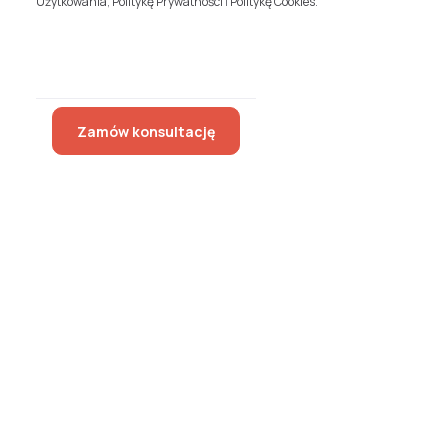
Użytkowania
,
Politykę Prywatności
i
Politykę Cookies
.
Zamów konsultację