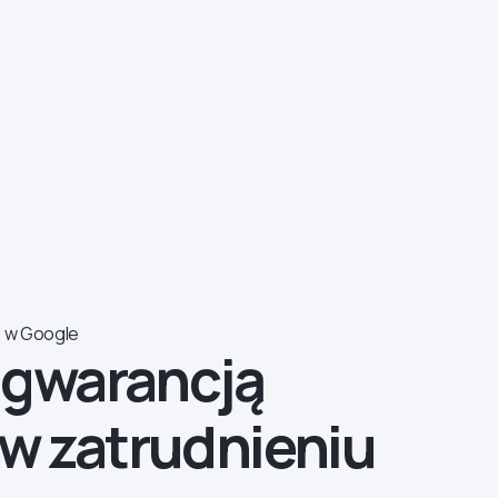
 w Google
z gwarancją
 w zatrudnieniu