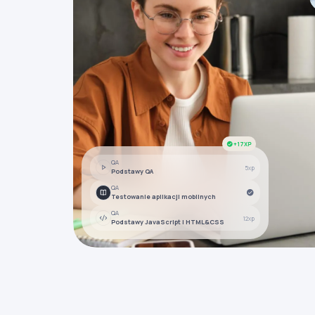
+17XP
QA
5xp
Podstawy QA
QA
Testowanie aplikacji mobilnych
QA
12xp
Podstawy JavaScript i HTML&CSS