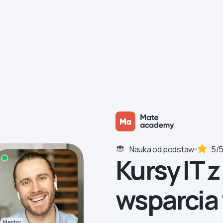
Nauka od podstaw
5/5
Kursy IT 
wsparcia
Mentor