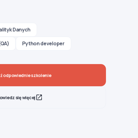
alityk Danych
(QA)
Python developer
ź odpowiednie szkolenie
owiedz się więcej