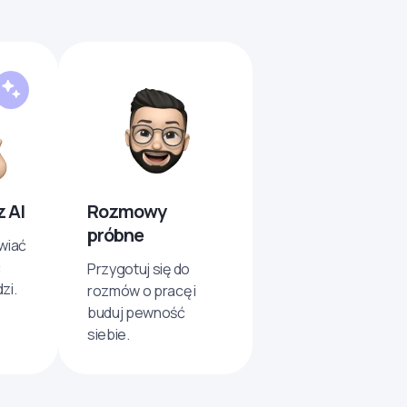
 AI
Rozmowy
próbne
wiać
ć
Przygotuj się do
zi.
rozmów o pracę i
buduj pewność
siebie.