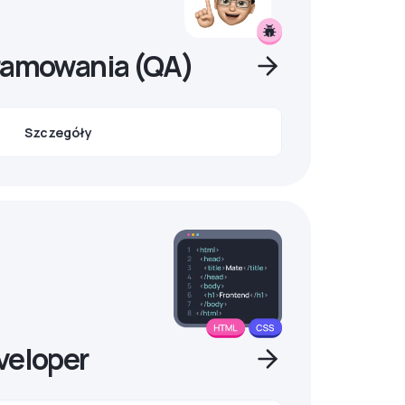
ramowania (QA)
Szczegóły
veloper