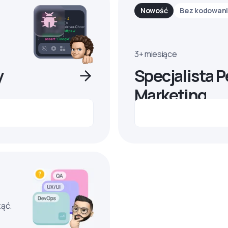
Nowość
Bez kodowan
3+ miesiące
y
Specjalista 
Marketing
ząć.