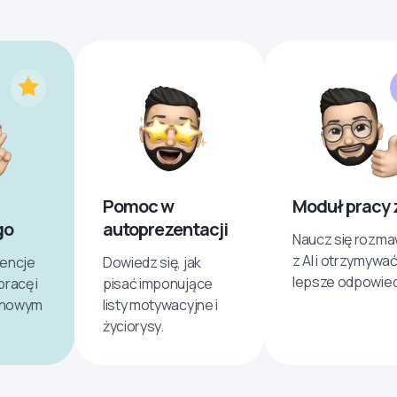
Pomoc w
Moduł pracy z
go
autoprezentacji
Naucz się rozma
z AI i otrzymywa
encje
Dowiedz się, jak
lepsze odpowied
racę i
pisać imponujące
z nowym
listy motywacyjne i
życiorysy.