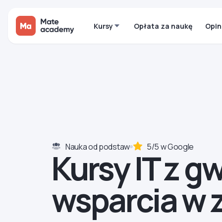
Kursy
Opłata za naukę
Opin
Nauka od podstaw
5/5 w Google
Kursy IT z g
wsparcia w 