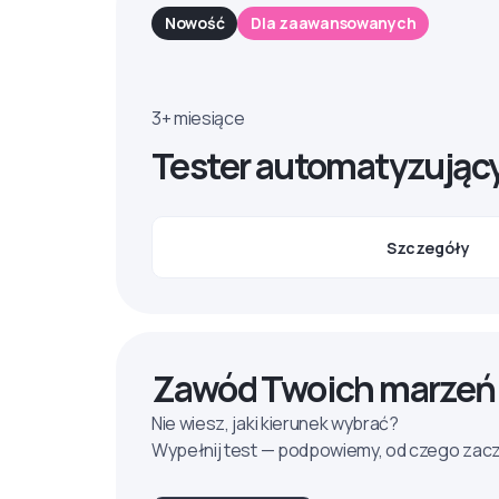
Nowość
Dla zaawansowanych
3+ miesiące
Tester automatyzując
Szczegóły
Zawód Twoich marzeń
Nie wiesz, jaki kierunek wybrać?
Wypełnij test — podpowiemy, od czego zac