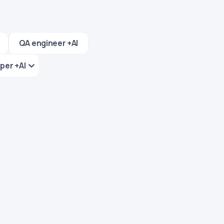
QA engineer +AI
per +AI