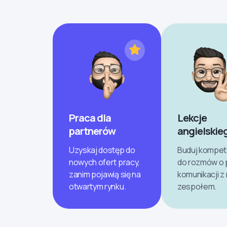
Praca dla
Lekcje
partnerów
angielskie
Uzyskaj dostęp do
Buduj kompet
nowych ofert pracy,
do rozmów o p
zanim pojawią się na
komunikacji 
otwartym rynku.
zespołem.