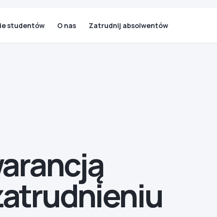
ie studentów
O nas
Zatrudnij absolwentów
warancją
zatrudnieniu