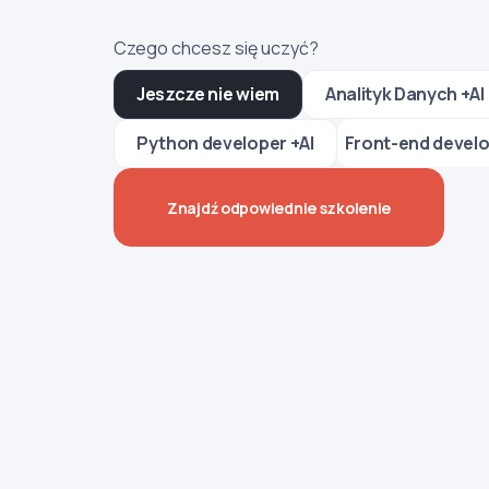
Czego chcesz się uczyć?
Jeszcze nie wiem
Analityk Danych +AI
Front-end develo
Python developer +AI
Znajdź odpowiednie szkolenie