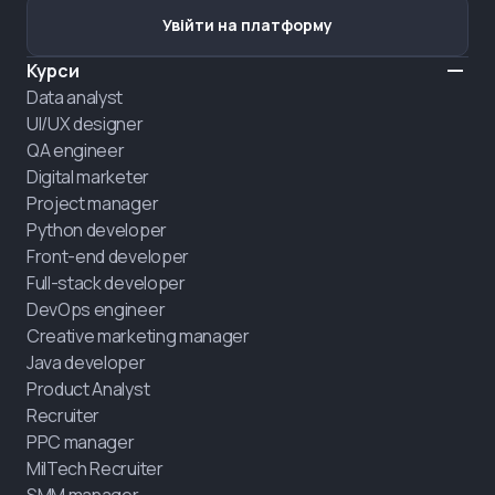
Увійти на платформу
Курси
Data analyst
UI/UX designer
QA engineer
Digital marketer
Project manager
Python developer
Front-end developer
Full-stack developer
DevOps engineer
Creative marketing manager
Java developer
Product Analyst
Recruiter
PPC manager
MilTech Recruiter
SMM manager