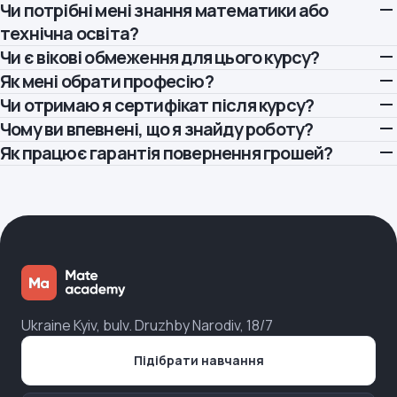
Чи потрібні мені знання математики або
Для курсу повного дня подай заявку та пройди вступний
тест: дизайн-квіз для UI/UX або логічний тест для інших
технічна освіта?
напрямів. Далі ти матимеш змогу записатися на інтерв’ю з
Чи є вікові обмеження для цього курсу?
Ні, для вступу тобі не потрібні ні знання математики, ні
нашим менеджером. Ми поспілкуємось про твій досвід,
технічна освіта. 9 з 10 студентів Mate не мають технічного
Як мені обрати професію?
На курс повного дня можна вступити з 16 років за згодою
бажання працювати в ІТ та визначимо, чи підходить тобі
бекґраунду. Ми навчимо тебе необхідним навичкам з нуля
батьків.
Чи отримаю я сертифікат після курсу?
Якщо ти сумніваєшся у виборі професії — залиш заявку на
такий формат навчання. Також буде кілька запитань
та допоможемо знайти роботу в ІТ.
Курс із гнучким графіком доступний із 15 років. Гарантія
безкоштовну консультацію.
Чому ви впевнені, що я знайду роботу?
Так, звісно! Понад 6 000 випускників Mate вже
англійською та відповіді на все, що тебе цікавить.
працевлаштування діє, якщо до кінця курсу ти досягнеш віку,
Наш менеджер допоможе тобі обрати ту професію, яка
використовують сертифікати, щоб демонструвати свої
Як працює гарантія повернення грошей?
Понад 11 років ми допомагаємо нашим студентам розпочати
Для курсу з гнучким графіком достатньо подати заявку, і ми
з якого можна офіційно працювати у твоїй країні.
найкраще відповідає твоїм здібностям і вподобанням.
навички на LinkedIn та в інших соцмережах.
кар’єру в ІТ. За цей час ми вдосконалили наш підхід до пошуку
Випускники курсу повного дня починають сплачувати за
зв’яжемось з тобою. На дзвінку розповімо всі деталі про
роботи новачкам.
навчання лише після того, як отримають роботу в ІТ. Оплата
курс і допоможемо обрати найкращий напрямок. Ти зможеш
Підібрати навчання
Наші курси створені з урахуванням актуальних вимог
— 12% від чистої зарплати протягом 36 місяців. Якщо ти не
почати навчання одразу після оплати.
індустрії, постійно оновлюються та на 80% складаються з
знайдеш роботу, платити не потрібно.
практичних завдань.
Якщо ж ти завершив курс з гнучким графіком, активно шукав
Крім того, ми надаємо персоналізовану підтримку протягом
роботу за нашої підтримки протягом 16 тижнів і не отримав
усього навчання. Наша команда перевіряє резюме,
жодної пропозиції — ти маєш право на повне повернення
допомагає оформити сторінки у професійних соцмережах
коштів.
Ukraine Kyiv, bulv. Druzhby Narodiv, 18/7
та підготуватись до співбесід. Завдяки цьому 80% наших
Підібрати навчання
випускників знаходять роботу в ІТ протягом кількох місяців
після закінчення курсу.