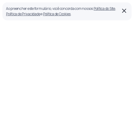
Ao preencher este formulário, você concorda com nossos
Política do Site
,
Política de Privacidade
e
Política de Cookies
.