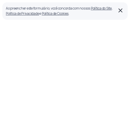
Ao preencher este formulário, você concorda com nossos
Política do Site
,
Política de Privacidade
e
Política de Cookies
.