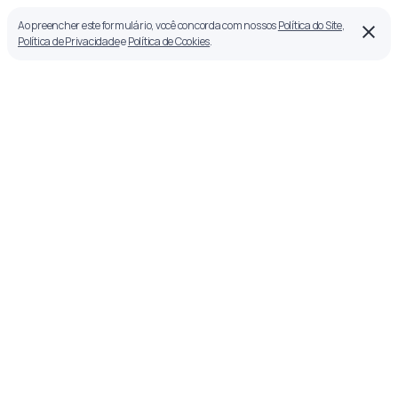
Ao preencher este formulário, você concorda com nossos
Política do Site
,
Política de Privacidade
e
Política de Cookies
.