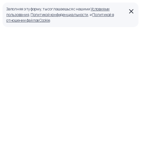
Заполняя эту форму, ты соглашаешься с нашими
Условиями
пользования
,
Политикой конфиденциальности
, и
Политикой в
отношении файлов Cookie
.