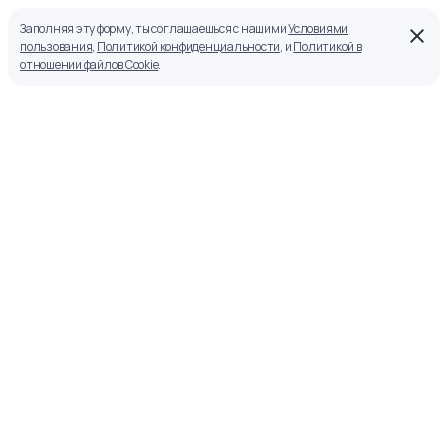
Заполняя эту форму, ты соглашаешься с нашими
Условиями
пользования
,
Политикой конфиденциальности
, и
Политикой в
отношении файлов Cookie
.