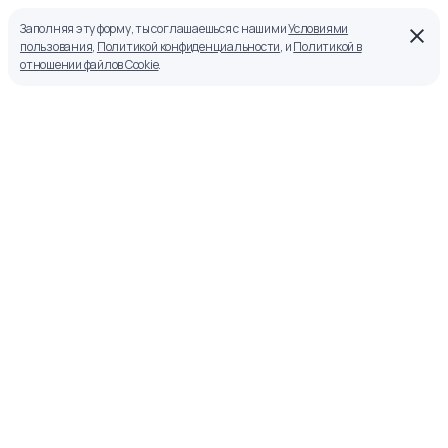
Заполняя эту форму, ты соглашаешься с нашими
Условиями
пользования
,
Политикой конфиденциальности
, и
Политикой в
отношении файлов Cookie
.