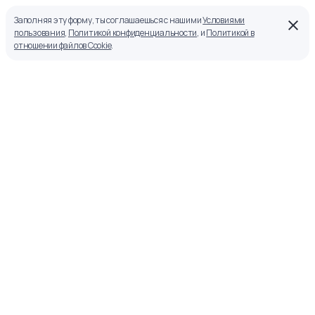
Заполняя эту форму, ты соглашаешься с нашими
Условиями
пользования
,
Политикой конфиденциальности
, и
Политикой в
отношении файлов Cookie
.