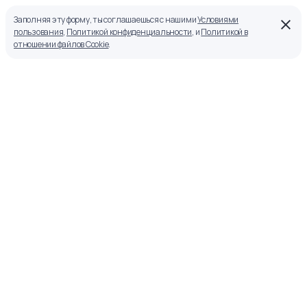
Заполняя эту форму, ты соглашаешься с нашими
Условиями
пользования
,
Политикой конфиденциальности
, и
Политикой в
отношении файлов Cookie
.