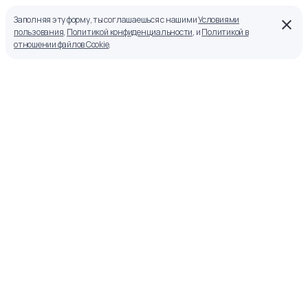
Заполняя эту форму, ты соглашаешься с нашими
Условиями
пользования
,
Политикой конфиденциальности
, и
Политикой в
отношении файлов Cookie
.