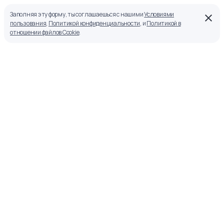
Заполняя эту форму, ты соглашаешься с нашими
Условиями
пользования
,
Политикой конфиденциальности
, и
Политикой в
отношении файлов Cookie
.